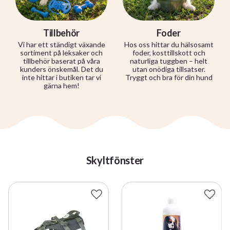
Tillbehör
Foder
Vi har ett ständigt växande
Hos oss hittar du hälsosamt
sortiment på leksaker och
foder, kosttillskott och
tillbehör baserat på våra
naturliga tuggben – helt
kunders önskemål. Det du
utan onödiga tillsatser.
inte hittar i butiken tar vi
Tryggt och bra för din hund
gärna hem!
Skyltfönster
till i favoriter
Lägg till i favoriter
Lägg t