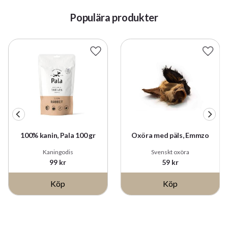
Populära produkter
till i favoriter
Lägg till i favoriter
Lägg t
100% kanin, Pala 100 gr
Oxöra med päls, Emmzo
Kaningodis
Svenskt oxöra
99
kr
59
kr
Köp
Köp