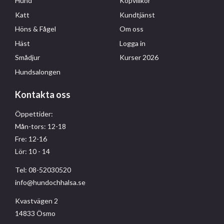
Hund
Köpvillkor
Katt
Kundtjänst
Höns & Fågel
Om oss
Häst
Logga in
Smådjur
Kurser 2026
Hundsalongen
Kontakta oss
Öppettider:
Mån-tors: 12-18
Fre: 12-16
Lör: 10 - 14
Tel: 08-52030520
info@hundochhalsa.se
Kvastvägen 2
14833 Ösmo