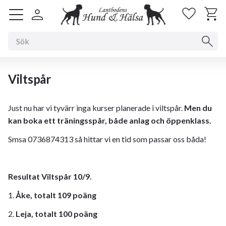
Kundv
Favorit
Meny
Viltspår
Just nu har vi tyvärr inga kurser planerade i viltspår.
Men du
kan boka ett träningsspår, både anlag och öppenklass.
Smsa 0736874313 så hittar vi en tid som passar oss båda!
Resultat Viltspår 10/9.
1.
Åke, totalt 109 poäng
2.
Leja, totalt 100 poäng