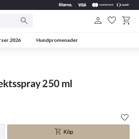
Kundvag
Favoriter
rser 2026
Hundpromenader
ektsspray 250 ml
Lägg ti
Köp