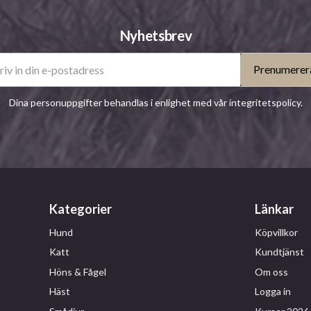
Nyhetsbrev
Prenumerer
Dina personuppgifter behandlas i enlighet med vår
integritetspolicy
.
Kategorier
Länkar
Hund
Köpvillkor
Katt
Kundtjänst
Höns & Fågel
Om oss
Häst
Logga in