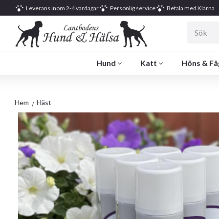
Leverans inom 2-4 vardagar
Personlig service
Betala med Klarna
Hund
Katt
Höns & Få
Hem
Häst