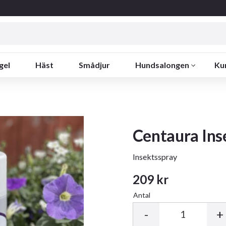
gel
Häst
Smådjur
Hundsalongen
Ku
Centaura Ins
Insektsspray
209
kr
Antal
-
+