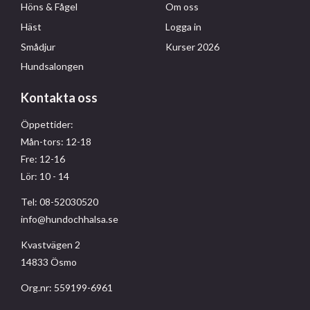
Höns & Fågel
Om oss
Häst
Logga in
Smådjur
Kurser 2026
Hundsalongen
Kontakta oss
Öppettider:
Mån-tors: 12-18
Fre: 12-16
Lör: 10 - 14
Tel: 08-52030520
info@hundochhalsa.se
Kvastvägen 2
14833 Ösmo
Org.nr: 559199-6961