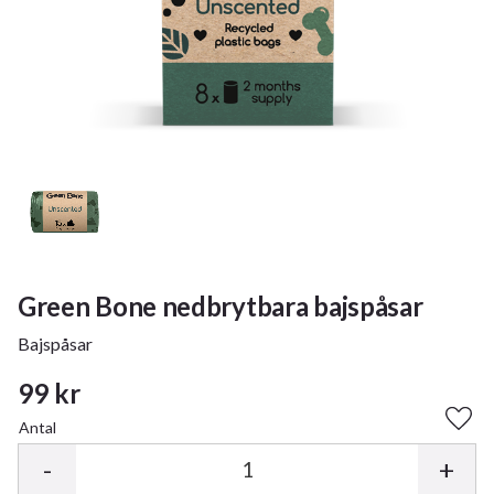
Green Bone nedbrytbara bajspåsar
Bajspåsar
99
kr
Antal
Lägg 
-
+