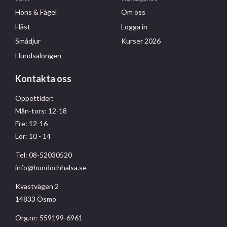
Höns & Fågel
Om oss
Häst
Logga in
Smådjur
Kurser 2026
Hundsalongen
Kontakta oss
Öppettider:
Mån-tors: 12-18
Fre: 12-16
Lör: 10 - 14
Tel: 08-52030520
info@hundochhalsa.se
Kvastvägen 2
14833 Ösmo
Org.nr: 559199-6961