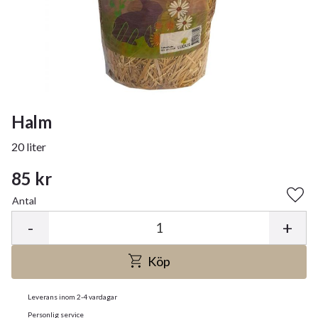
Halm
20 liter
85
kr
Antal
Lägg 
-
+
Köp
Leverans inom 2-4 vardagar
Personlig service