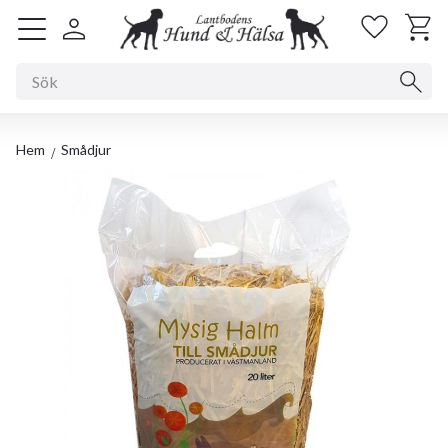
Kundv
Favorit
Meny
Hem
Smådjur