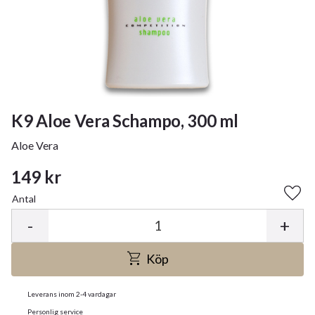
K9 Aloe Vera Schampo, 300 ml
Aloe Vera
149
kr
Antal
Lägg 
-
+
Köp
Leverans inom 2-4 vardagar
Personlig service