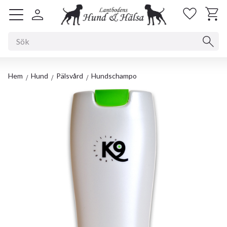
Kundv
Favorit
Meny
Hem
Hund
Pälsvård
Hundschampo