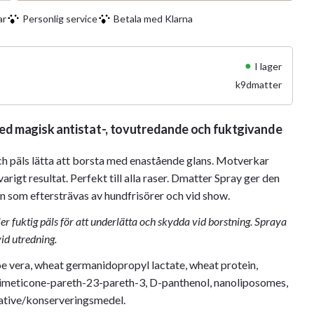
ar
Personlig service
Betala med Klarna
I lager
k9dmatter
ed magisk antistat-, tovutredande och fuktgivande
och päls lätta att borsta med enastående glans. Motverkar
rigt resultat. Perfekt till alla raser. Dmatter Spray ger den
en som eftersträvas av hundfrisörer och vid show.
ler fuktig päls för att underlätta och skydda vid borstning. Spraya
id utredning.
loe vera, wheat germanidopropyl lactate, wheat protein,
dimeticone-pareth-23-pareth-3, D-panthenol, nanoliposomes,
ative/konserveringsmedel.