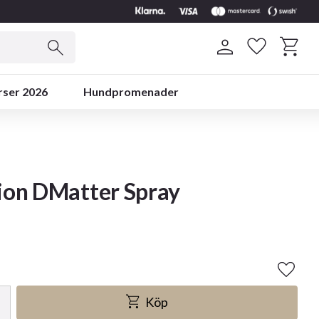
Kundvag
Favoriter
rser 2026
Hundpromenader
ion DMatter Spray
Lägg ti
Köp