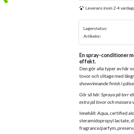
Leverans inom 2-4 vardag
Lagerstatus
Artikelnr
En spray-conditioner m
effekt.
Den gör alla typer av hår 
tovor och slitage med långva
showvinnande finish i päls
Gör så här: Spraya på torr el
extra på tovor och massera v
Innehåll: Aqua, certified a
steramidopropyl lactate, 
fragrance/parfym, preserv