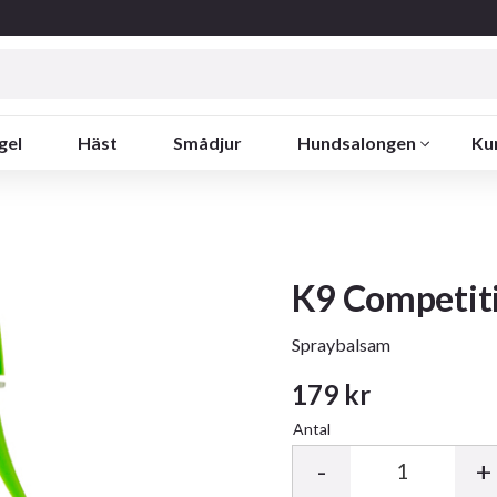
gel
Häst
Smådjur
Hundsalongen
Ku
K9 Competit
Spraybalsam
179
kr
Antal
-
+