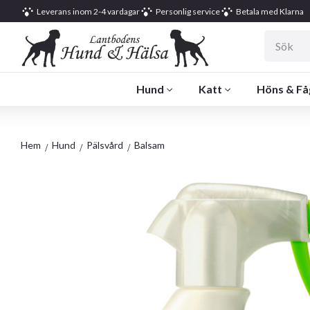
Leverans inom 2-4 vardagar
Personlig service
Betala med Klarna
Hund
Katt
Höns & Få
Hem
Hund
Pälsvård
Balsam