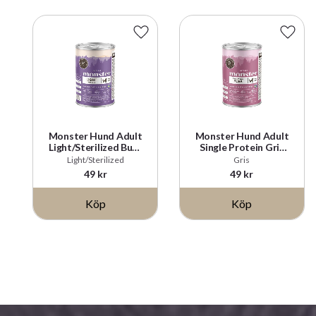
Lägg till i favoriter
Lägg t
Monster Hund Adult
Monster Hund Adult
Light/Sterilized Burk
Single Protein Gris
400 g
Burk 400 g
Light/Sterilized
Gris
49
kr
49
kr
Köp
Köp