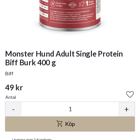
Monster Hund Adult Single Protein
Biff Burk 400 g
Biff
49
kr
Antal
Lägg 
-
+
Köp
Leverans inom 2-4 vardagar