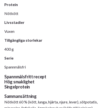
Protein
Nötkött
Livsstadier
Vuxen
Tillgängliga storlekar
400 g
Serie
Spannmålsfri
Spannmålsfritt recept
Hög smaklighet
Singelprotein
Sammansättning
Nötkött 60 % (kött, lunga, hjärta, njure, lever), sötpotatis,
mineraler, linfröolja, äggskalspulver (källa till kalcium),