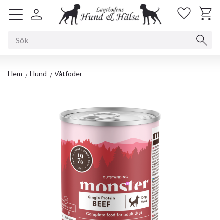
Kundv
Favorit
Meny
Hem
Hund
Våtfoder