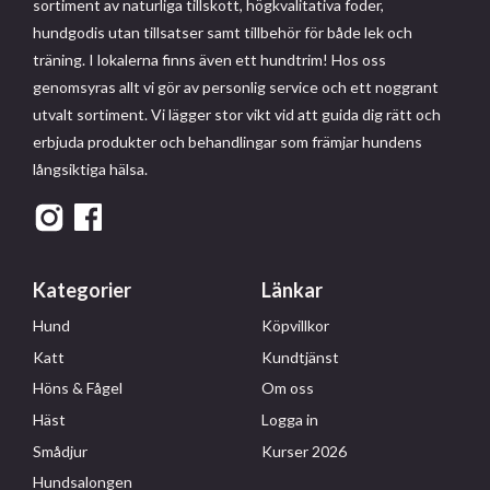
sortiment av naturliga tillskott, högkvalitativa foder,
hundgodis utan tillsatser samt tillbehör för både lek och
träning. I lokalerna finns även ett hundtrim! Hos oss
genomsyras allt vi gör av personlig service och ett noggrant
utvalt sortiment. Vi lägger stor vikt vid att guida dig rätt och
erbjuda produkter och behandlingar som främjar hundens
långsiktiga hälsa.
Kategorier
Länkar
Hund
Köpvillkor
Katt
Kundtjänst
Höns & Fågel
Om oss
Häst
Logga in
Smådjur
Kurser 2026
Hundsalongen