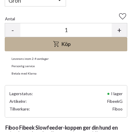
Antal
Lägg 
-
+
Köp
Leverans inom 2-4 vardagar
Personlig service
Betala med Klarna
Lagerstatus
I lager
Artikelnr
FibeekG
Tillverkare
Fiboo
Fiboo Fibeek Slowfeeder-koppen ger din hund en