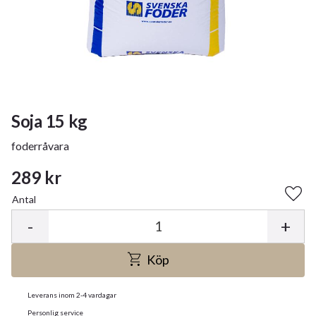
Soja 15 kg
foderråvara
289
kr
Antal
Lägg 
-
+
Köp
Leverans inom 2-4 vardagar
Personlig service