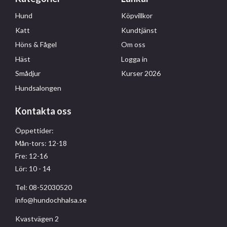
Hund
Köpvillkor
Katt
Kundtjänst
Höns & Fågel
Om oss
Häst
Logga in
Smådjur
Kurser 2026
Hundsalongen
Kontakta oss
Öppettider:
Mån-tors: 12-18
Fre: 12-16
Lör: 10 - 14
Tel: 08-52030520
info@hundochhalsa.se
Kvastvägen 2