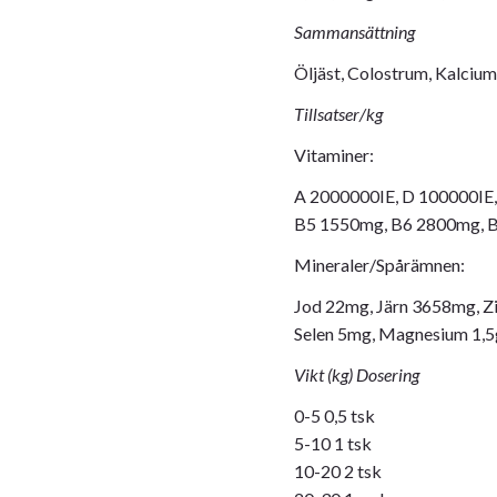
Sammansättning
Öljäst, Colostrum, Kalciu
Tillsatser/kg
Vitaminer:
A 2000000IE, D 100000IE
B5 1550mg, B6 2800mg, B
Mineraler/Spårämnen:
Jod 22mg, Järn 3658mg, 
Selen 5mg, Magnesium 1,5
Vikt (kg) Dosering
0-5 0,5 tsk
5-10 1 tsk
10-20 2 tsk