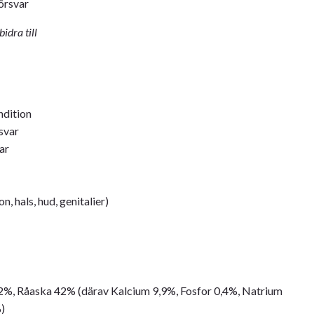
örsvar
idra till
dition
svar
ar
n, hals, hud, genitalier)
,2%, Råaska 42% (därav Kalcium 9,9%, Fosfor 0,4%, Natrium
)