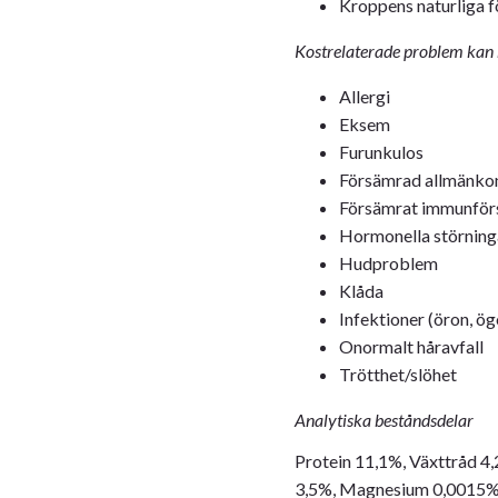
Kroppens naturliga f
Kostrelaterade problem kan b
Allergi
Eksem
Furunkulos
Försämrad allmänkon
Försämrat immunför
Hormonella störning
Hudproblem
Klåda
Infektioner (öron, ögo
Onormalt håravfall
Trötthet/slöhet
Analytiska beståndsdelar
Protein 11,1%, Växttråd 4
3,5%, Magnesium 0,0015%