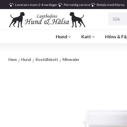
Leverans inom 2-4 vardagar
Personlig service
Betala med Klarna
Hund
Katt
Höns & Få
Hem
Hund
Kosttillskott
Mineraler