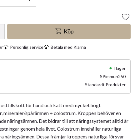
Lägg ti
Köp
ar
Personlig service
Betala med Klarna
I lager
SPimmun250
Standardt Produkter
sttillskott för hund och katt med mycket högt
er, mineraler/spårämnen + colostrum. Kroppen behöver en
nde näringsämnen. Det bidrar till att näringssystemet alltid är
restningar genom hela livet. Colostrum innehåller naturliga
a näringsämnen. Dessa främjar kroppens naturliga försvar