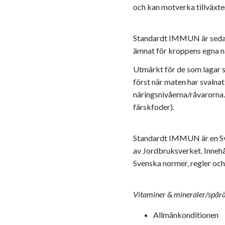
och kan motverka tillväxten
Standardt IMMUN är sedan 
ämnat för kroppens egna na
Utmärkt för de som lagar 
först när maten har svalna
näringsnivåerna/råvarorna.
färskfoder).
Standardt IMMUN är en Sve
av Jordbruksverket. Innehå
Svenska normer, regler och 
Vitaminer & mineraler/spårä
Allmänkonditionen