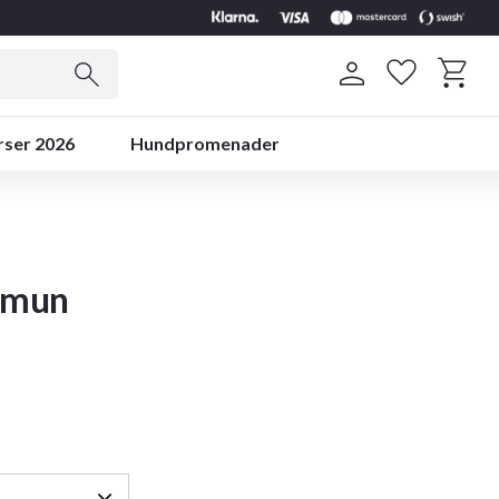
Kundvag
Favoriter
rser 2026
Hundpromenader
mmun