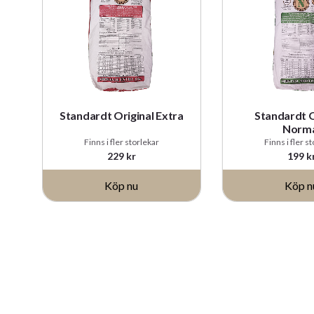
Standardt Original Extra
Standardt O
Norm
Finns i fler storlekar
Finns i fler s
229
kr
199
k