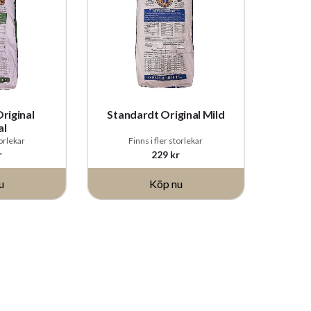
riginal
Standardt Original Mild
al
torlekar
Finns i fler storlekar
r
229
kr