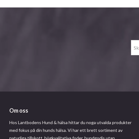
Om oss
Hos Lantbodens Hund & hälsa hittar du noga utvalda produkter
med fokus på din hunds hälsa. Vi har ett brett sortiment av
naturliga tillskott, högkvalitativa foder, hundgodis utan