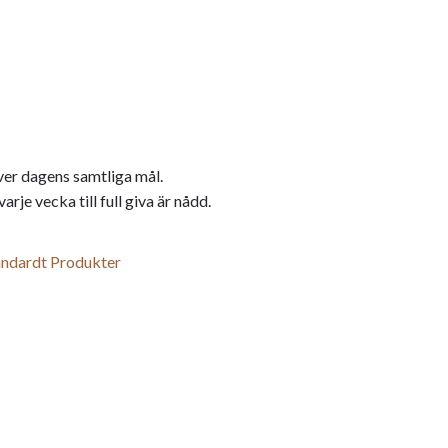
ver dagens samtliga mål.
rje vecka till full giva är nådd.
tandardt Produkter
r