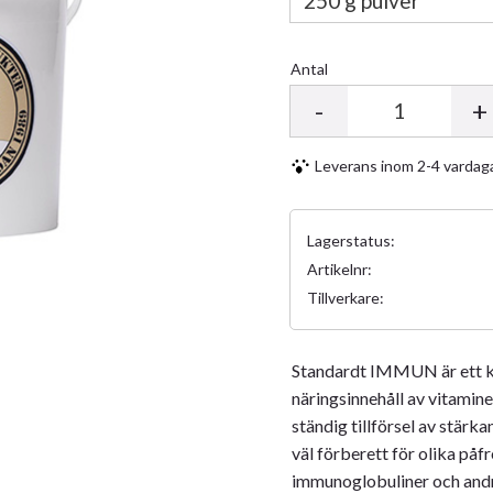
Antal
-
+
Leverans inom 2-4 vardag
Lagerstatus
Artikelnr
Tillverkare
Standardt IMMUN är ett ko
näringsinnehåll av vitamin
ständig tillförsel av stärka
väl förberett för olika påf
immunoglobuliner och andr