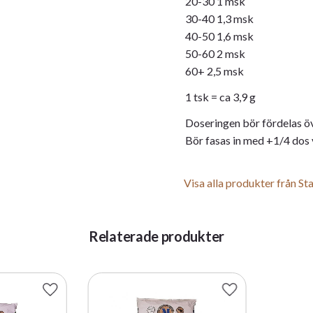
20-30 1 msk
30-40 1,3 msk
40-50 1,6 msk
50-60 2 msk
60+ 2,5 msk
1 tsk = ca 3,9 g
Doseringen bör fördelas ö
Bör fasas in med +1/4 dos va
Visa alla produkter från S
Relaterade produkter
Lägg till i favoriter
Lägg till i favorite