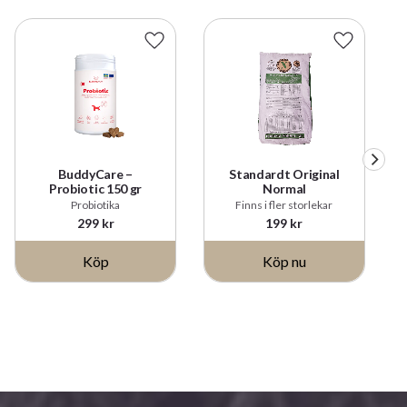
Lägg till i favoriter
Lägg till i
BuddyCare –
Standardt Original
Probiotic 150 gr
Normal
Probiotika
Finns i fler storlekar
299
kr
199
kr
Köp