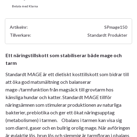
Betala med Klarna
Artikelnr
SPmage150
Tillverkare
Standardt Produkter
Ett näringstillskott som stabiliserar både mage och
tarm
Standardt MAGE är ett dietiskt kosttillskott som bidrar till
att öka god matsmältning och balanserar
mage-/tarmfunktion från magsäck till grovtarm hos
känsliga hundar och katter. Standardt MAGE tillför
näringsämnen som stimulerar produktionen av naturliga
bakterier, prebiotika och ger ett ökat näringsupptag
(metabolismen) i tarmen. Obalans i tarmen kan visa sig
som diarré, gaser och en bullrig orolig mage. När avföringen
är gulaktig lös, brun lös och slemmig är tarmfloran i obalans