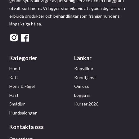
genomsyras allt vi gör av personlig service och ett noggrant
utvalt sortiment. Vi lägger stor vikt vid att guida dig rätt och
erbjuda produkter och behandlingar som främjar hundens
långsiktiga hälsa.
Kategorier
Länkar
Hund
Köpvillkor
Katt
Kundtjänst
Höns & Fågel
Om oss
Häst
Logga in
Smådjur
Kurser 2026
Hundsalongen
Kontakta oss
Öppettider: