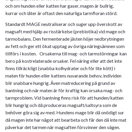
och om hunden eller katten har gaser, magen är bullrig,
kurrar och låter är oftast den naturliga tarmfloran störd.
Standardt MAGE neutraliserar och suger upp överskott av
magsaft med hjälp av risstärkelse (prebiotika) vid mage och
tarmobalans. Den fermenterade jästen höjer nedbrytningen
av fett och ger ett ökat upptag av övriga näringsämnen som
tillförs i kosten. Orsakerna till mag- och tarmstörningar kan
bero på kostrelaterade orsaker. Fel näring eller att det inte
finns tillräckligt (snabba kolhydrater och för lite kött) i
maten för hunden eller kattens nuvarande behov, individen
blir snabbare hungrig. Även matreducering på grund av
bantning och när maten är för kraftig kan orsaka mag- och
tarmproblem. Vid bantning finns risk för att hunden/katten
blir hungrig och då produceras magsaft/saltsyra som de
behöver göra sig av med. Hundens mage blir då onödigt sur
då magen inte har något att bearbeta och får den då inte mat
påverkar det tarmen när magsaften försvinner den vägen.