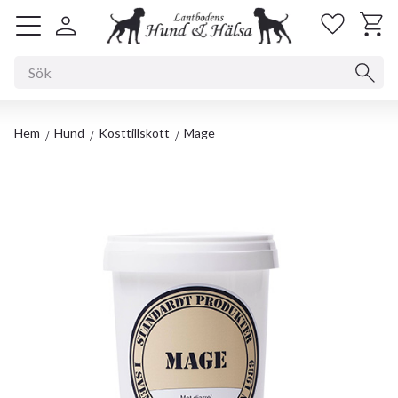
Kundv
Favorit
Meny
Hem
Hund
Kosttillskott
Mage