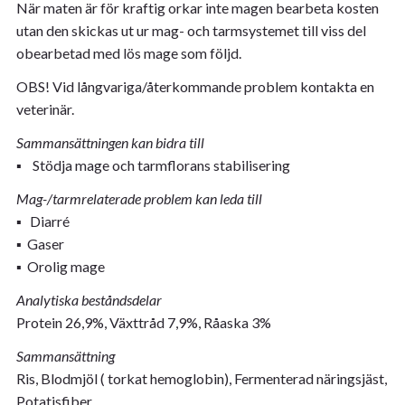
När maten är för kraftig orkar inte magen bearbeta kosten
utan den skickas ut ur mag- och tarmsystemet till viss del
obearbetad med lös mage som följd.
OBS! Vid långvariga/återkommande problem kontakta en
veterinär.
Sammansättningen kan bidra till
▪ Stödja mage och tarmflorans stabilisering
Mag-/tarmrelaterade problem kan leda till
▪ Diarré
▪ Gaser
▪ Orolig mage
Analytiska beståndsdelar
Protein 26,9%, Växttråd 7,9%, Råaska 3%
Sammansättning
Ris, Blodmjöl ( torkat hemoglobin), Fermenterad näringsjäst,
Potatisfiber