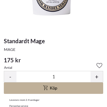
Standardt Mage
MAGE
175
kr
Antal
Lägg 
-
+
Köp
Leverans inom 2-4 vardagar
Personlig service