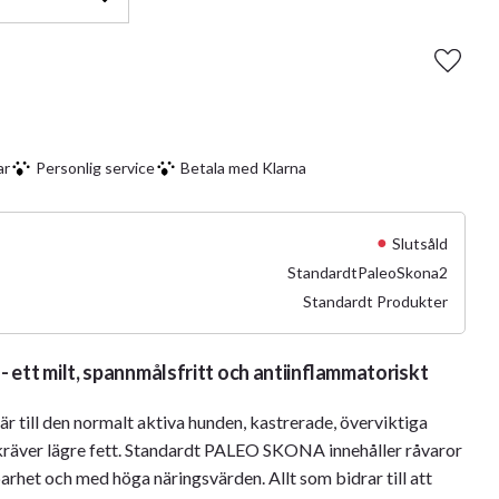
Lägg ti
ar
Personlig service
Betala med Klarna
Slutsåld
StandardtPaleoSkona2
Standardt Produkter
 ett milt, spannmålsfritt och antiinflammatoriskt
till den normalt aktiva hunden, kastrerade, överviktiga
 kräver lägre fett. Standardt PALEO SKONA innehåller råvaror
arhet och med höga näringsvärden. Allt som bidrar till att