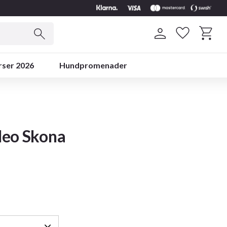
Kundvag
Favoriter
rser 2026
Hundpromenader
leo Skona