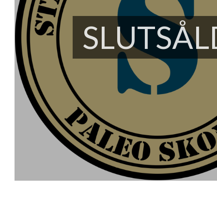
SLUTSÅL