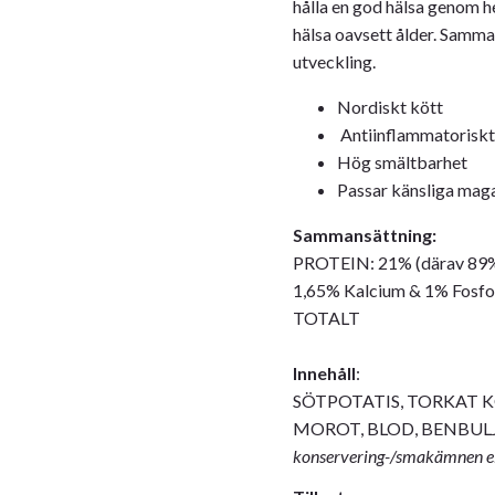
hålla en god hälsa genom h
hälsa oavsett ålder. Samma
utveckling.
Nordiskt kött
Antiinflammatoriskt
Hög smältbarhet
Passar känsliga mag
Sammansättning:
PROTEIN: 21% (därav 89% 
1,65% Kalcium & 1% Fosf
TOTALT
Innehåll
:
SÖTPOTATIS, TORKAT KÖ
MOROT, BLOD, BENBUL
konservering-/smakämnen ell