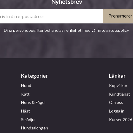
Nyhetsbrev
Prenumerer
Dina personuppgifter behandlas i enlighet med vår
integritetspolicy
.
Kategorier
Länkar
Hund
Köpvillkor
Katt
Kundtjänst
Höns & Fågel
Om oss
Häst
Logga in
Smådjur
Kurser 2026
Hundsalongen