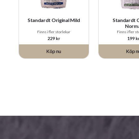
Standardt Original Mild
Standardt O
Norm
Finns i fler storlekar
Finns i fler s
229
kr
199
k