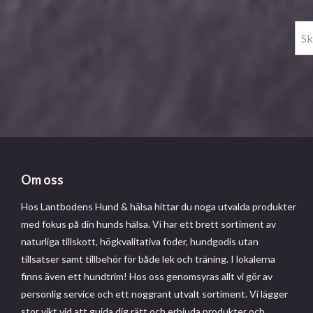
Om oss
Hos Lantbodens Hund & hälsa hittar du noga utvalda produkter
med fokus på din hunds hälsa. Vi har ett brett sortiment av
naturliga tillskott, högkvalitativa foder, hundgodis utan
tillsatser samt tillbehör för både lek och träning. I lokalerna
finns även ett hundtrim! Hos oss genomsyras allt vi gör av
personlig service och ett noggrant utvalt sortiment. Vi lägger
stor vikt vid att guida dig rätt och erbjuda produkter och