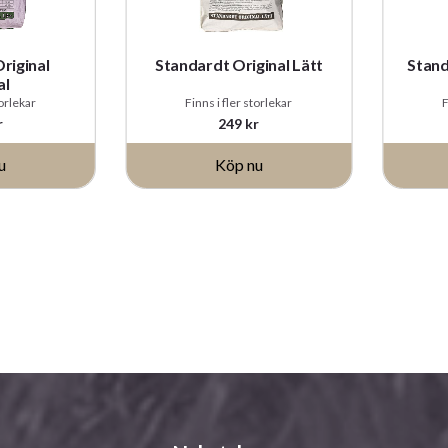
riginal
Standardt Original Lätt
Stand
al
torlekar
Finns i fler storlekar
F
r
249
kr