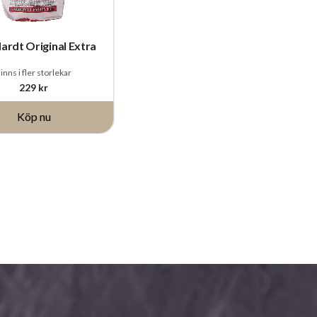
ardt Original Extra
inns i fler storlekar
229
kr