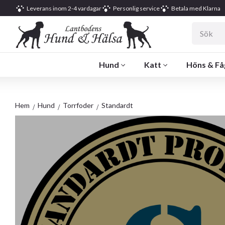
Leverans inom 2-4 vardagar
Personlig service
Betala med Klarna
Hund
Katt
Höns & Få
Hem
Hund
Torrfoder
Standardt