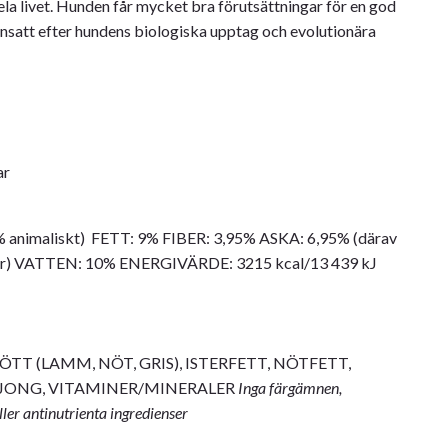
ela livet. Hunden får mycket bra förutsättningar för en god
nsatt efter hundens biologiska upptag och evolutionära
ar
animaliskt) FETT: 9% FIBER: 3,95% ASKA: 6,95% (därav
or) VATTEN: 10% ENERGIVÄRDE: 3215 kcal/13 439 kJ
TT (LAMM, NÖT, GRIS), ISTERFETT, NÖTFETT,
JONG, VITAMINER/MINERALER
Inga färgämnen,
er antinutrienta ingredienser