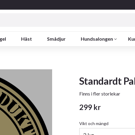
gel
Häst
Smådjur
Hundsalongen
Ku
Standardt Pa
Finns i fler storlekar
299
kr
Vikt och mängd