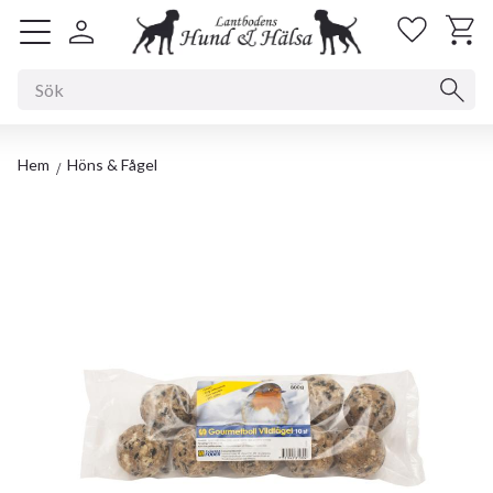
Kundv
Favorit
Meny
Hem
Höns & Fågel