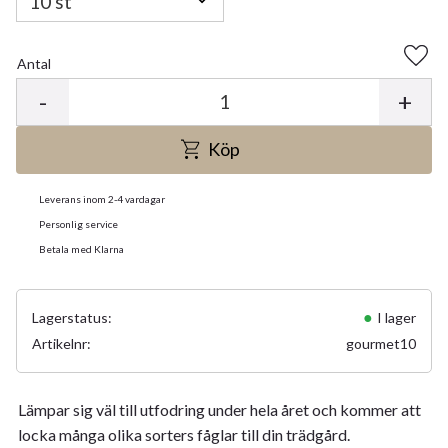
Antal
Lägg 
-
+
Köp
Leverans inom 2-4 vardagar
Personlig service
Betala med Klarna
Lagerstatus
I lager
Artikelnr
gourmet10
Lämpar sig väl till utfodring under hela året och kommer att
locka många olika sorters fåglar till din trädgård.