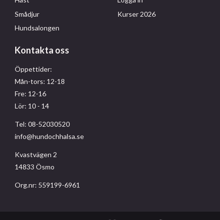
Smådjur
Kurser 2026
Hundsalongen
Kontakta oss
Öppettider:
Mån-tors: 12-18
Fre: 12-16
Lör: 10 - 14
Tel: 08-52030520
info@hundochhalsa.se
Kvastvägen 2
14833 Ösmo
Org.nr: 559199-6961