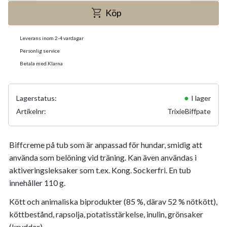
Köp
Leverans inom 2-4 vardagar
Personlig service
Betala med Klarna
Lagerstatus
I lager
Artikelnr
TrixieBiffpate
Biffcreme på tub som är anpassad för hundar, smidig att
använda som belöning vid träning. Kan även användas i
aktiveringsleksaker som t.ex. Kong. Sockerfri. En tub
innehåller 110 g.
Kött och animaliska biprodukter (85 %, därav 52 % nötkött),
köttbestånd, rapsolja, potatisstärkelse, inulin, grönsaker
(kryddor).