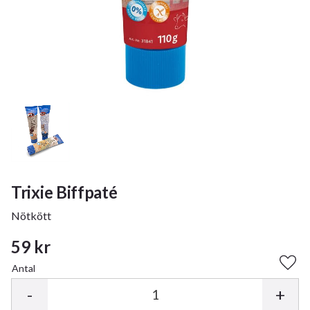
Trixie Biffpaté
Nötkött
59
kr
Antal
Lägg 
-
+