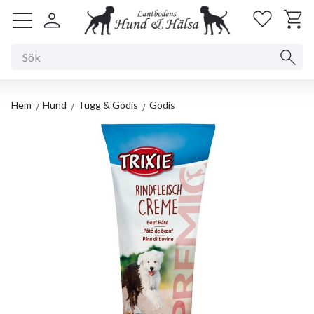
Kundv
Favorit
Meny
Hem
Hund
Tugg & Godis
Godis