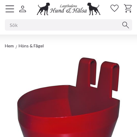
Kundv
Favorit
Meny
Hem
Höns & Fågel