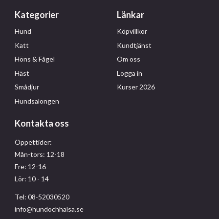
Kategorier
Länkar
Hund
Köpvillkor
Katt
Kundtjänst
Höns & Fågel
Om oss
Häst
Logga in
Smådjur
Kurser 2026
Hundsalongen
Kontakta oss
Öppettider:
Mån-tors: 12-18
Fre: 12-16
Lör: 10 - 14
Tel: 08-52030520
info@hundochhalsa.se