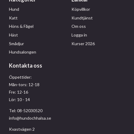
Hund
Köpvillkor
Katt
Kundtjänst
Höns & Fågel
Om oss
Häst
Logga in
Smådjur
Kurser 2026
Hundsalongen
Kontakta oss
Öppettider:
Mån-tors: 12-18
Fre: 12-16
Lör: 10 - 14
Tel: 08-52030520
info@hundochhalsa.se
Kvastvägen 2