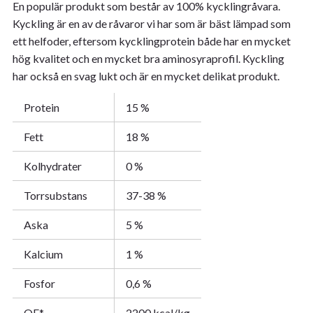
En populär produkt som består av 100% kycklingråvara.
Kyckling är en av de råvaror vi har som är bäst lämpad som
ett helfoder, eftersom kycklingprotein både har en mycket
hög kvalitet och en mycket bra aminosyraprofil. Kyckling
har också en svag lukt och är en mycket delikat produkt.
Protein
15 %
Fett
18 %
Kolhydrater
0 %
Torrsubstans
37-38 %
Aska
5 %
Kalcium
1 %
Fosfor
0,6 %
OE*
2200 kcal/kg