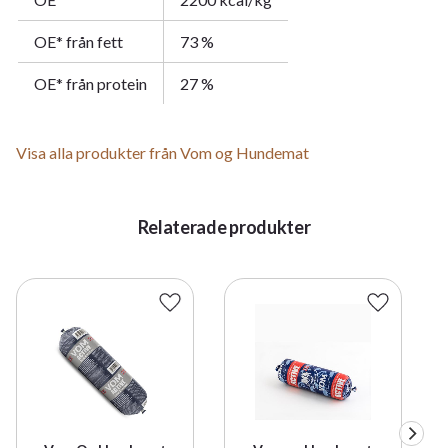
OE* från fett
73 %
OE* från protein
27 %
Visa alla produkter från Vom og Hundemat
Relaterade produkter
Lägg till i favoriter
Lägg till i