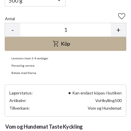
Antal
Lägg 
-
+
Köp
Leverans inom 2-4 vardagar
Personlig service
Betala med Klarna
Lagerstatus
Kan endast köpas i butiken
Artikelnr
VoHkylling500
Tillverkare
Vom og Hundemat
Vom og Hundemat Taste Kyckling