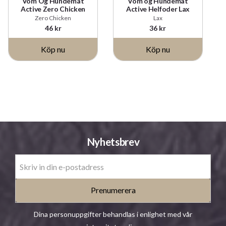
Vom Og Hundemat
Vom og Hundemat
Active Zero Chicken
Active Helfoder Lax
Zero Chicken
Lax
46
kr
36
kr
Nyhetsbrev
Prenumerera
Dina personuppgifter behandlas i enlighet med vår