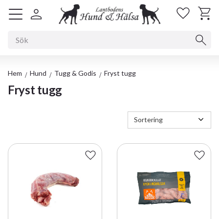
Kundv
Favorit
Meny
Hem
Hund
Tugg & Godis
Fryst tugg
Fryst tugg
Välj sortering
Lägg till i favoriter
Lägg t