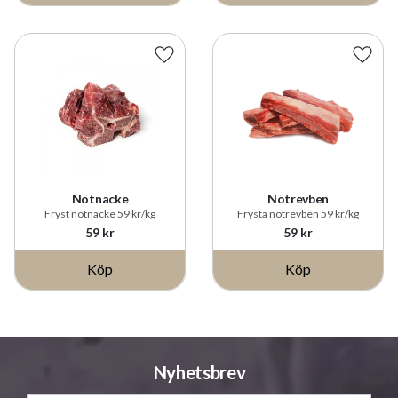
Lägg till i favoriter
Lägg t
Nötnacke
Nötrevben
Fryst nötnacke 59 kr/kg
Frysta nötrevben 59 kr/kg
59
kr
59
kr
Köp
Köp
Nyhetsbrev