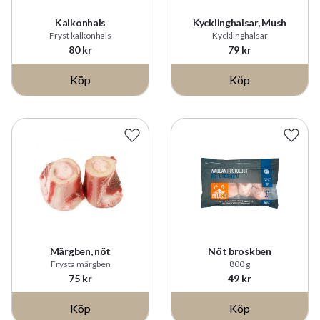
Kalkonhals
Kycklinghalsar, Mush
Fryst kalkonhals
Kycklinghalsar
80
kr
79
kr
Köp
Köp
Lägg till i favoriter
Lägg t
Märgben, nöt
Nöt broskben
Frysta märgben
800 g
75
kr
49
kr
Köp
Köp