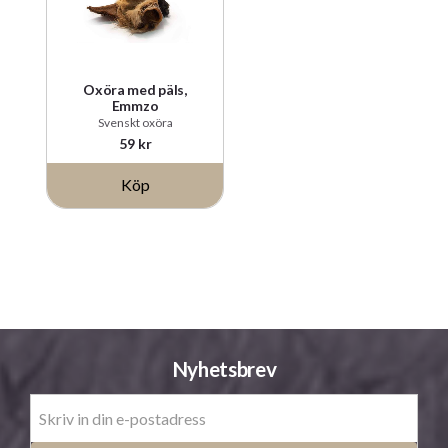
Oxöra med päls,
Emmzo
Svenskt oxöra
59
kr
Köp
Nyhetsbrev