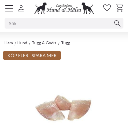
Kundv
Favorit
Meny
Hem
Hund
Tugg & Godis
Tugg
KÖP FLER - SPARA MER