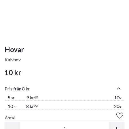
Hovar
Kalvhov
10
kr
Pris från 8 kr
5
9 kr
10
/
ST
ST
%
10
8 kr
20
/
ST
ST
%
Antal
Lägg 
-
+