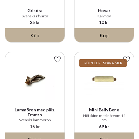
Grisöra
Hovar
Svenska råvaror
Kalvhov
25
kr
10
kr
Köp
Köp
Lägg till i favoriter
Lägg t
KÖP FLER - SPARA MER
Lammöron med päls,
Mini Belly Bone
Emmzo
Nötskinn med nötvom 14
Svenska lammöron
cm
15
kr
69
kr