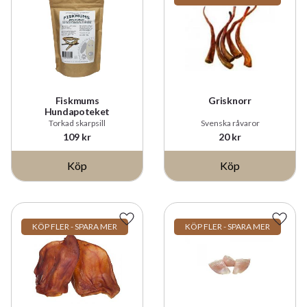
Fiskmums
Grisknorr
Hundapoteket
Torkad skarpsill
Svenska råvaror
109
kr
20
kr
Köp
Köp
Lägg till i favoriter
Lägg t
KÖP FLER - SPARA MER
KÖP FLER - SPARA MER