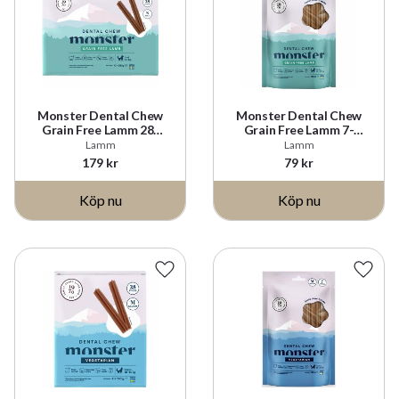
Monster Dental Chew
Monster Dental Chew
Grain Free Lamm 28-
Grain Free Lamm 7-
pack
Pack
Lamm
Lamm
179
kr
79
kr
Lägg till i favoriter
Lägg t