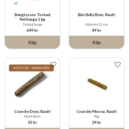
Bengtssons Torkad
Bim Belly Bom, Rauh!
Nötlunga 1 kg
Torkad lunga
Nötvom 22 cm
649
kr
49
kr
Köp
Köp
Lägg till i favoriter
Lägg t
KÖP FLER - SPARA MER
Crunchy Deer, Rauh!
Crunchy Moose, Rauh!
Hjortskinn
Älg
35
kr
29
kr