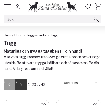
Kundv
Favorit
Meny
Hem
Hund
Tugg & Godis
Tugg
Tugg
Naturliga och trygga tuggben till din hund!
Alla våra tugg kommer från Sverige eller Norden och är noga
utvalda för att vara trygga, hållbara och hälsosamma för din
hund. Vi bryr oss om innehållet!
Välj sortering
«
»
1–
20
av
42