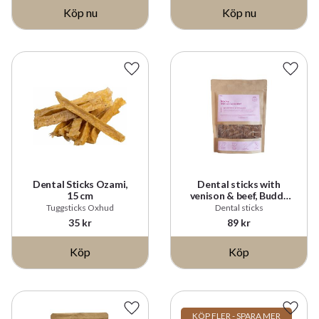
Lägg till i favoriter
Lägg t
Dental Sticks Ozami,
Dental sticks with
15 cm
venison & beef, Buddy
100g
Tuggsticks Oxhud
Dental sticks
35
kr
89
kr
Köp
Köp
Lägg till i favoriter
Lägg t
KÖP FLER - SPARA MER