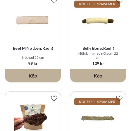
Lägg till i favoriter
Lägg t
KÖP FLER - SPARA MER
Beef M Nötben, Rauh!
Belly Bone, Rauh!
Nötskinn med nötvom 22
Nöthud 25 cm
cm
99
kr
109
kr
Köp
Köp
Lägg till i favoriter
Lägg t
KÖP FLER - SPARA MER