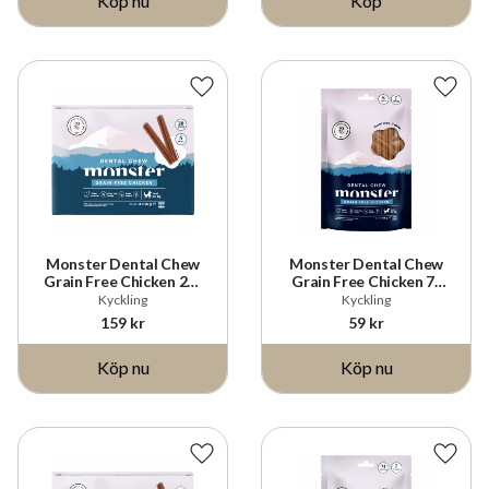
Köp
Lägg till i favoriter
Lägg t
Monster Dental Chew
Monster Dental Chew
Grain Free Chicken 28-
Grain Free Chicken 7-
pack
pack
Kyckling
Kyckling
159
kr
59
kr
Lägg till i favoriter
Lägg t